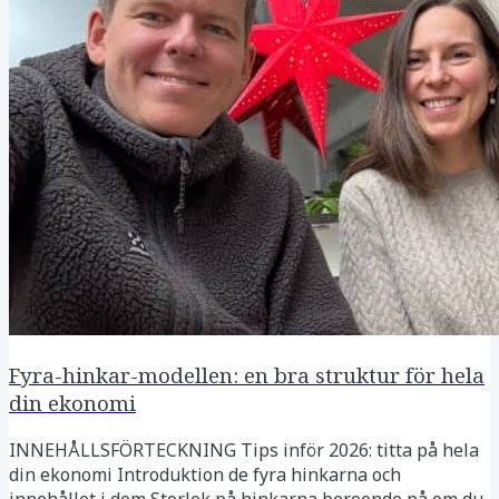
följt oss länge, blir det få nyheter - vilket är hela
poängen i ett klokt sparande...
Fyra-hinkar-modellen: en bra struktur för hela
din ekonomi
INNEHÅLLSFÖRTECKNING Tips inför 2026: titta på hela
din ekonomi Introduktion de fyra hinkarna och
innehållet i dem Storlek på hinkarna beroende på om du