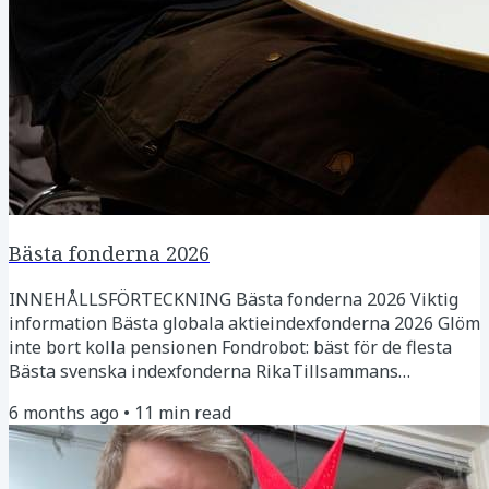
Bästa fonderna 2026
INNEHÅLLSFÖRTECKNING Bästa fonderna 2026 Viktig
information Bästa globala aktieindexfonderna 2026 Glöm
inte bort kolla pensionen Fondrobot: bäst för de flesta
Bästa svenska indexfonderna RikaTillsammans
basportföljen (100% aktier) Andra populära fonder i
6 months ago
•
11
min read
communityn De bästa räntefonderna 2026 Slutord Bästa
fonderna 2026 I början av varje år uppdaterar vi och
communityn listan med de bästa fonderna. Om du har